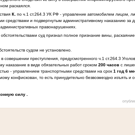
нном раскаялся.
йствия
К.
по ч.1 ст.264.3 УК РФ - управление автомобилем лицом, 
ми средствами и подвергнутым административному наказанию за 
об административных правонарушениях.
бстоятельствами суд признал полное признание вины, раскаяние
стоятельств судом не установлено.
 в совершении преступления, предусмотренного ч.1 ст.264.3 Уголо
му наказание в виде обязательных работ сроком
200 часов
с лише
стью - управлением транспортными средствами на срок
1 год 6 м
му конфискован, то есть принудительно безвозмездно изъять и о
конную силу .
опубли