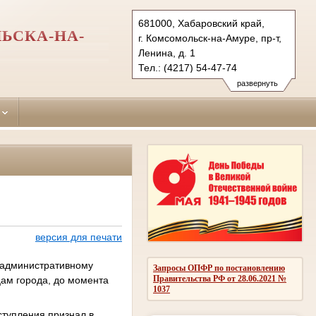
681000, Хабаровский край,
ЬСКА-НА-
г. Комсомольск-на-Амуре, пр-т,
Ленина, д. 1
Тел.: (4217) 54-47-74
centralny.hbr@sudrf.ru
развернуть
версия для печати
 административному
Запросы ОПФР по постановлению
Правительства РФ от 28.06.2021 №
цам города, до момента
1037
тупления признал в