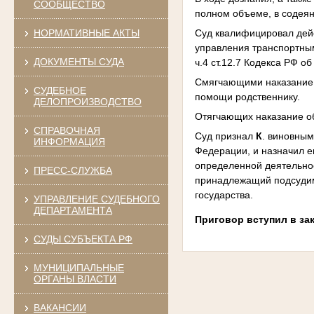
СООБЩЕСТВО
полном объеме, в содея
Суд квалифицировал де
НОРМАТИВНЫЕ АКТЫ
управления транспортны
ДОКУМЕНТЫ СУДА
ч.4 ст.12.7 Кодекса РФ 
Смягчающими наказание о
СУДЕБНОЕ
помощи родственнику.
ДЕЛОПРОИЗВОДСТВО
Отягчающих наказание об
СПРАВОЧНАЯ
Суд признал
К
. виновным
ИНФОРМАЦИЯ
Федерации, и назначил е
определенной деятельно
ПРЕСС-СЛУЖБА
принадлежащий подсудимо
государства.
УПРАВЛЕНИЕ СУДЕБНОГО
ДЕПАРТАМЕНТА
Приговор вступил в за
СУДЫ СУБЪЕКТА РФ
МУНИЦИПАЛЬНЫЕ
ОРГАНЫ ВЛАСТИ
ВАКАНСИИ