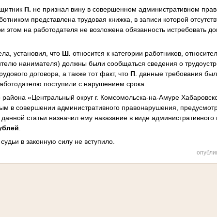
ащитник
П.
не признал вину в совершенном административном прав
ботником представлена трудовая книжка, в записи которой отсутст
ри этом на работодателя не возложена обязанность истребовать д
ела, установил, что
Ш.
относится к категории работников, относит
телю нанимателя) должны были сообщаться сведения о трудоустр
рудового договора, а также тот факт, что
П
. данные требования был
аботодателю поступили с нарушением срока.
 района «Центральный округ г. Комсомольска-на-Амуре Хабаровск
ым в совершении административного правонарушения, предусмотр
 данной статьи назначил ему наказание в виде административног
рублей
.
судьи в законную силу не вступило.
опубли