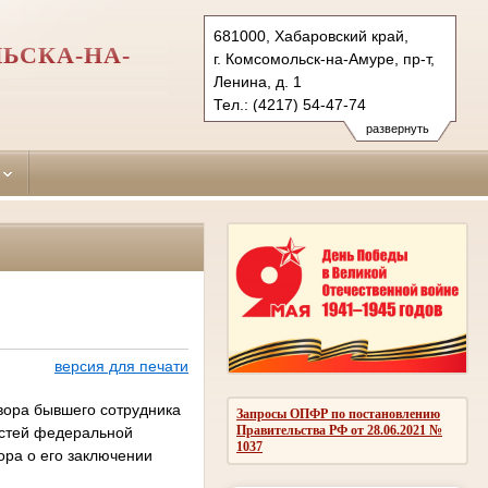
681000, Хабаровский край,
ЬСКА-НА-
г. Комсомольск-на-Амуре, пр-т,
Ленина, д. 1
Тел.: (4217) 54-47-74
centralny.hbr@sudrf.ru
развернуть
версия для печати
вора бывшего сотрудника
Запросы ОПФР по постановлению
Правительства РФ от 28.06.2021 №
остей федеральной
1037
ора о его заключении