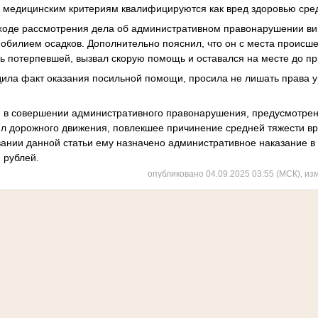
 медицинским критериям квалифицируются как вред здоровью сре
ходе рассмотрения дела об административном правонарушении ви
 обилием осадков. Дополнительно пояснил, что он с места происше
 потерпевшей, вызвал скорую помощь и оставался на месте до пр
ила факт оказания посильной помощи, просила не лишать права 
м в совершении административного правонарушения, предусмотренн
ил дорожного движения, повлекшее причинение средней тяжести в
вании данной статьи ему назначено административное наказание в
 рублей.
опубликовано 04.09.2025 03:55 (МСК), из