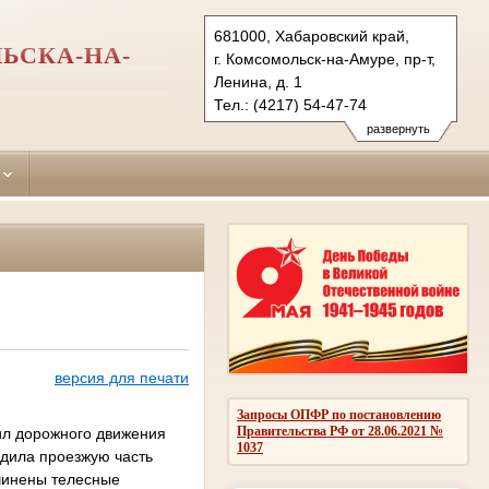
681000, Хабаровский край,
ЬСКА-НА-
г. Комсомольск-на-Амуре, пр-т,
Ленина, д. 1
Тел.: (4217) 54-47-74
centralny.hbr@sudrf.ru
развернуть
версия для печати
Запросы ОПФР по постановлению
Правительства РФ от 28.06.2021 №
ил дорожного движения
1037
одила проезжую часть
инены телесные