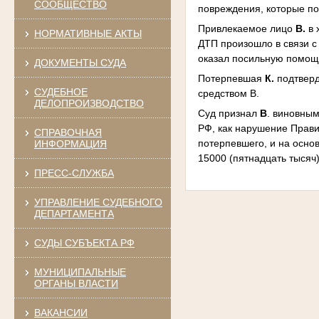
СООБЩЕСТВО
повреждения, которые по
Привлекаемое лицо
В.
в 
НОРМАТИВНЫЕ АКТЫ
ДТП произошло в связи с
оказал посильную помощь
ДОКУМЕНТЫ СУДА
Потерпевшая
К.
подтверд
СУДЕБНОЕ
средством В.
ДЕЛОПРОИЗВОДСТВО
Суд признал
В
. виновны
РФ, как нарушение Прав
СПРАВОЧНАЯ
потерпевшего, и на осно
ИНФОРМАЦИЯ
15000 (пятнадцать тысяч)
ПРЕСС-СЛУЖБА
УПРАВЛЕНИЕ СУДЕБНОГО
ДЕПАРТАМЕНТА
СУДЫ СУБЪЕКТА РФ
МУНИЦИПАЛЬНЫЕ
ОРГАНЫ ВЛАСТИ
ВАКАНСИИ