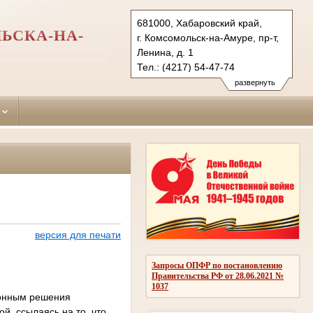
681000, Хабаровский край,
ЬСКА-НА-
г. Комсомольск-на-Амуре, пр-т,
Ленина, д. 1
Тел.: (4217) 54-47-74
centralny.hbr@sudrf.ru
развернуть
версия для печати
Запросы ОПФР по постановлению
Правительства РФ от 28.06.2021 №
1037
конным решения
й, ссылаясь на то, что