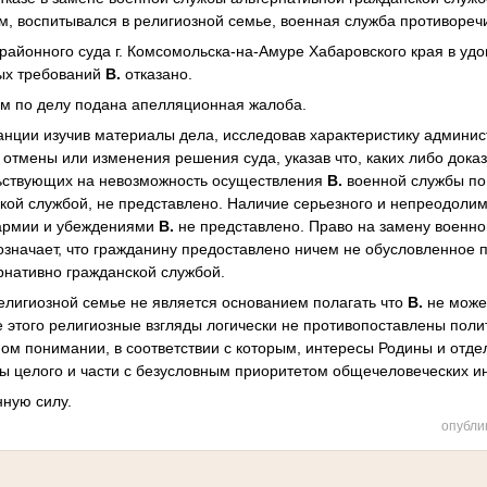
м, воспитывался в религиозной семье, военная служба противореч
айонного суда г. Комсомольска-на-Амуре Хабаровского края в уд
ых требований
В.
отказано.
м по делу подана апелляционная жалоба.
нции изучив материалы дела, исследовав характеристику админис
отмены или изменения решения суда, указав что, каких либо доказ
ьствующих на невозможность осуществления
В.
военной службы по
кой службой, не представлено. Наличие серьезного и непреодоли
 армии и убеждениями
В.
не представлено. Право на замену военно
означает, что гражданину предоставлено ничем не обусловленное
рнативно гражданской службой.
елигиозной семье не является основанием полагать что
В.
не може
е этого религиозные взгляды логически не противопоставлены пол
ом понимании, в соответствии с которым, интересы Родины и отде
ы целого и части с безусловным приоритетом общечеловеческих и
нную силу.
опубли