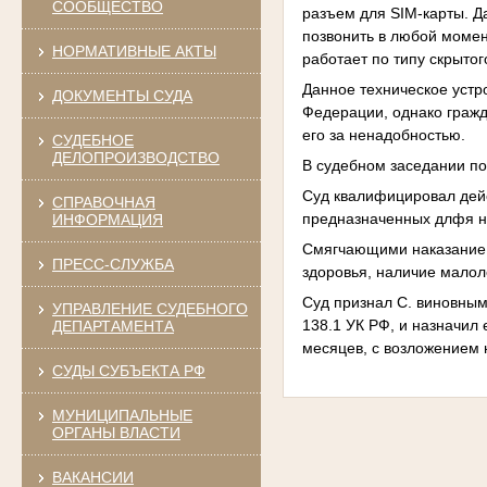
СООБЩЕСТВО
разъем для SIM-карты. 
позвонить в любой момен
НОРМАТИВНЫЕ АКТЫ
работает по типу скрыто
Данное техническое устро
ДОКУМЕНТЫ СУДА
Федерации, однако гражд
его за ненадобностью.
СУДЕБНОЕ
ДЕЛОПРОИЗВОДСТВО
В судебном заседании п
Суд квалифицировал дейс
СПРАВОЧНАЯ
предназначенных длфя н
ИНФОРМАЦИЯ
Смягчающими наказание о
ПРЕСС-СЛУЖБА
здоровья, наличие малол
Суд признал С. виновны
УПРАВЛЕНИЕ СУДЕБНОГО
138.1 УК РФ, и назначил
ДЕПАРТАМЕНТА
месяцев, с возложением 
СУДЫ СУБЪЕКТА РФ
МУНИЦИПАЛЬНЫЕ
ОРГАНЫ ВЛАСТИ
ВАКАНСИИ