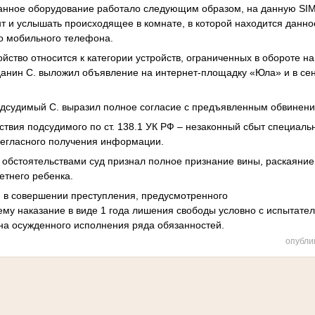
Данное оборудование работало следующим образом, на данную SI
т и услышать происходящее в комнате, в которой находится данно
го мобильного телефона.
йство относится к категории устройств, ограниченных в обороте н
анин С. выложил объявление на интернет-площадку «Юла» и в сен
одсудимый С. выразил полное согласие с предъявленным обвинен
твия подсудимого по ст. 138.1 УК РФ – незаконный сбыт специальн
егласного получения информации.
бстоятельствами суд признал полное признание вины, раскаяние
етнего ребенка.
м в совершении преступления, предусмотренного
 ему наказание в виде 1 года лишения свободы условно с испытате
на осужденного исполнения ряда обязанностей.
опубли