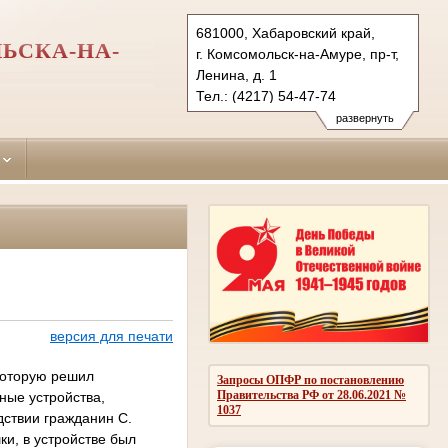
681000, Хабаровский край,
ЬСКА-НА-
г. Комсомольск-на-Амуре, пр-т,
Ленина, д. 1
Тел.: (4217) 54-47-74
centralny.hbr@sudrf.ru
развернуть
версия для печати
которую решил
Запросы ОПФР по постановлению
Правительства РФ от 28.06.2021 №
ные устройства,
1037
дствии гражданин С.
ки, в устройстве был