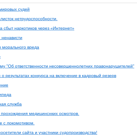
мировых судей
листок нетрудоспособности.
а сбыт наркотиков через «Интернет»
 ненависти
 морального вреда
е
ему "Об ответственности несовершеннолетних правонарушителей"
о результатах конкурса на включение в кадровый резерв
ение
ипеда
ная служба
 прохождения медицинснких осмотров.
е с локомотивом.
осетители сайта и участники судопроизводства!