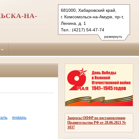
681000, Хабаровский край,
ЬСКА-НА-
г. Комсомольск-на-Амуре, пр-т,
Ленина, д. 1
Тел.: (4217) 54-47-74
centralny.hbr@sudrf.ru
развернуть
аль
январь
Запросы ОПФР по постановлению
Правительства РФ от 28.06.2021 №
1037