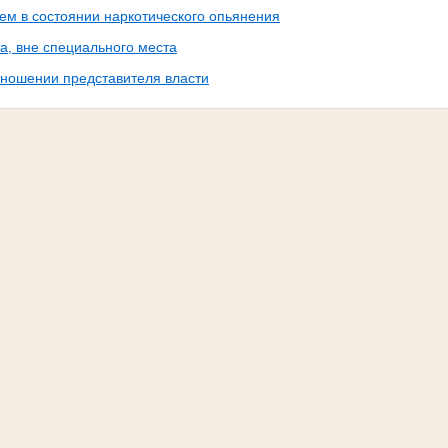
ем в состоянии наркотического опьянения
а, вне специального места
тношении представителя власти