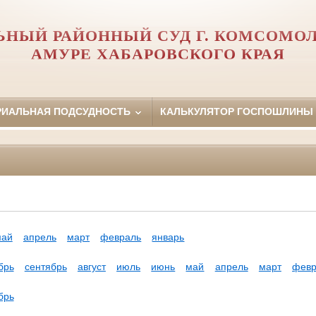
ЬНЫЙ РАЙОННЫЙ СУД Г. КОМСОМОЛ
АМУРЕ ХАБАРОВСКОГО КРАЯ
РИАЛЬНАЯ ПОДСУДНОСТЬ
КАЛЬКУЛЯТОР ГОСПОШЛИНЫ
май
апрель
март
февраль
январь
брь
сентябрь
август
июль
июнь
май
апрель
март
февр
брь