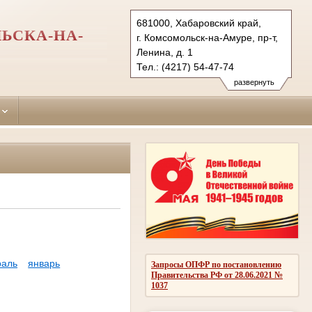
681000, Хабаровский край,
ЬСКА-НА-
г. Комсомольск-на-Амуре, пр-т,
Ленина, д. 1
Тел.: (4217) 54-47-74
centralny.hbr@sudrf.ru
развернуть
раль
январь
Запросы ОПФР по постановлению
Правительства РФ от 28.06.2021 №
1037