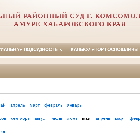
ЬНЫЙ РАЙОННЫЙ СУД Г. КОМСОМОЛ
АМУРЕ ХАБАРОВСКОГО КРАЯ
РИАЛЬНАЯ ПОДСУДНОСТЬ
КАЛЬКУЛЯТОР ГОСПОШЛИНЫ
май
апрель
март
февраль
январь
брь
сентябрь
август
июль
июнь
май
апрель
март
фев
брь