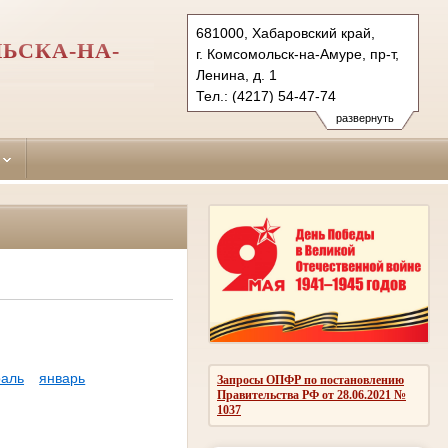
681000, Хабаровский край,
ЬСКА-НА-
г. Комсомольск-на-Амуре, пр-т,
Ленина, д. 1
Тел.: (4217) 54-47-74
centralny.hbr@sudrf.ru
развернуть
аль
январь
Запросы ОПФР по постановлению
Правительства РФ от 28.06.2021 №
1037