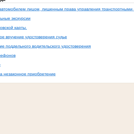
автомобилем лицом, лишенным права управления транспортными 
ьные экскурсии
овской карты.
ое вручение удостоверения судье
ие поддельного водительского удостоверения
лефонов
е
а незаконное приобретение