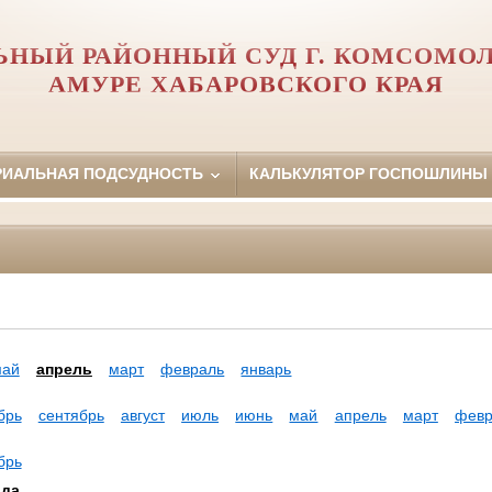
ЬНЫЙ РАЙОННЫЙ СУД Г. КОМСОМОЛ
АМУРЕ ХАБАРОВСКОГО КРАЯ
РИАЛЬНАЯ ПОДСУДНОСТЬ
КАЛЬКУЛЯТОР ГОСПОШЛИНЫ
май
апрель
март
февраль
январь
брь
сентябрь
август
июль
июнь
май
апрель
март
февр
брь
ода