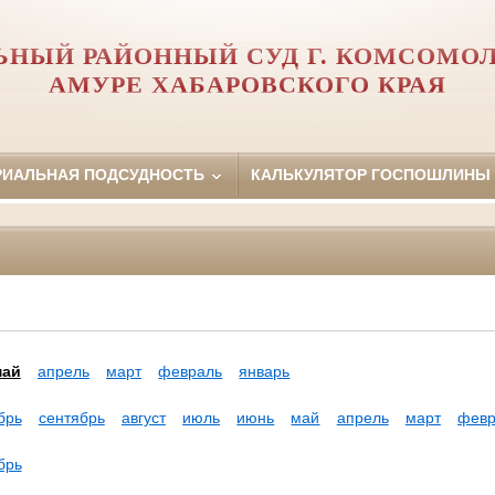
ЬНЫЙ РАЙОННЫЙ СУД Г. КОМСОМОЛ
АМУРЕ ХАБАРОВСКОГО КРАЯ
РИАЛЬНАЯ ПОДСУДНОСТЬ
КАЛЬКУЛЯТОР ГОСПОШЛИНЫ
май
апрель
март
февраль
январь
брь
сентябрь
август
июль
июнь
май
апрель
март
февр
брь