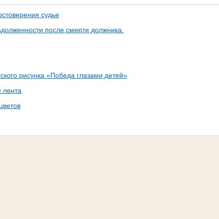
остоверения судье
адолженности после смерти должника.
тского рисунка «Победа глазами детей»
я лента
цветов