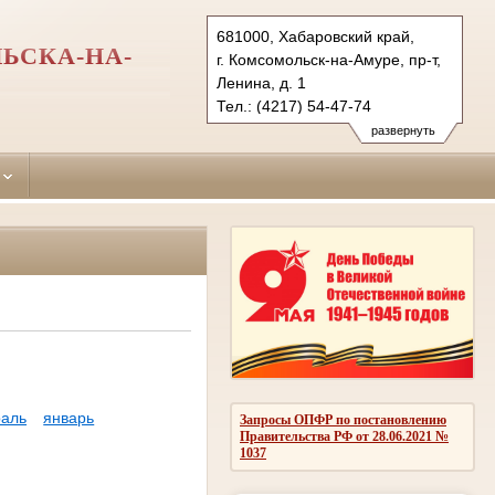
681000, Хабаровский край,
ЬСКА-НА-
г. Комсомольск-на-Амуре, пр-т,
Ленина, д. 1
Тел.: (4217) 54-47-74
centralny.hbr@sudrf.ru
развернуть
аль
январь
Запросы ОПФР по постановлению
Правительства РФ от 28.06.2021 №
1037